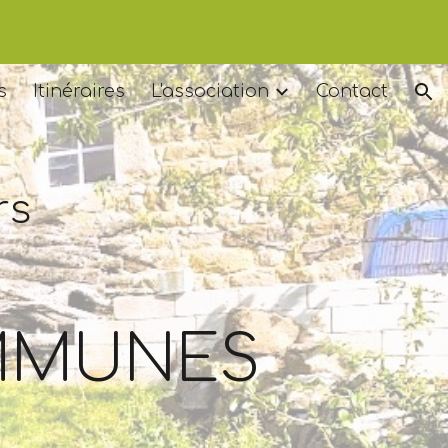
ion
s
Itinéraires
L'association
Contact
rs
OMMUNES