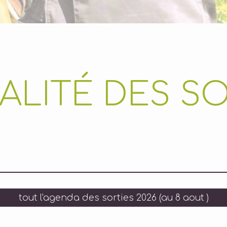
ALITÉ DES SO
tout l'agenda des sorties 2026 (au 8 aout )