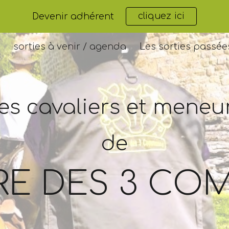
cliquez ici
Devenir adhérent
ip to main content
Skip to navigat
sorties à venir / agenda
Les sorties passée
es cavaliers et meneu
de
RRE DES 3 C