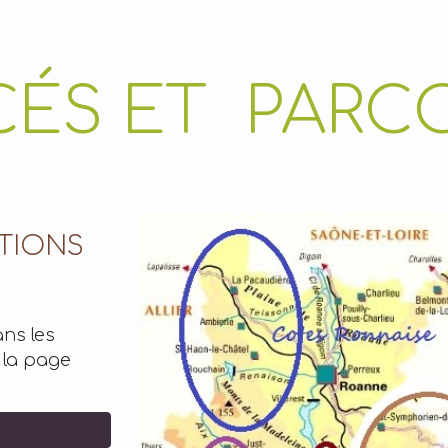
CÉS ET PARC
ATIONS
ns les
 la page